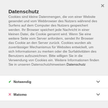
×
Datenschutz
Cookies sind kleine Datenmengen, die von einer Website
gesendet und vom Webbrowser des Nutzers während des
Surfens auf dem Computer des Nutzers gespeichert
Zum Hauptinhalt springen
werden. Ihr Browser speichert jede Nachricht in einer
kleinen Datei, die Cookie genannt wird. Wenn Sie eine
weitere Seite vom Server anfordern, sendet Ihr Browser
Der Kurs konnte nicht gefunden werden.
das Cookie an den Server zurück. Cookies wurden als
zuverlässiger Mechanismus für Websites entwickelt, um
sich Informationen zu merken oder die Surfaktivitäten des
Benutzers aufzuzeichnen. Bitte willigen Sie in die
Verwendung von Cookies ein. Weitere Informationen finden
Sie in unseren Datenschutzhinweisen.
Datenschutz
Impressum
AGB
Datenschutzerklärung
Notwendig
Widerruf
Matomo
Programm