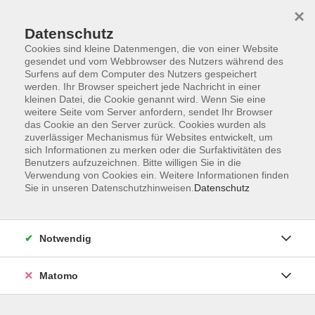
×
Datenschutz
Cookies sind kleine Datenmengen, die von einer Website
gesendet und vom Webbrowser des Nutzers während des
Surfens auf dem Computer des Nutzers gespeichert
Zum Hauptinhalt springen
werden. Ihr Browser speichert jede Nachricht in einer
kleinen Datei, die Cookie genannt wird. Wenn Sie eine
weitere Seite vom Server anfordern, sendet Ihr Browser
Der Kurs konnte nicht gefunden werden.
das Cookie an den Server zurück. Cookies wurden als
zuverlässiger Mechanismus für Websites entwickelt, um
sich Informationen zu merken oder die Surfaktivitäten des
Benutzers aufzuzeichnen. Bitte willigen Sie in die
Verwendung von Cookies ein. Weitere Informationen finden
Sie in unseren Datenschutzhinweisen.
Datenschutz
Impressum
AGB
Datenschutzerklärung
Notwendig
Widerruf
Matomo
Programm