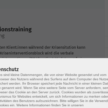
ionstraining
ung
n Klient:innen während der Krisensitution kann
Kriseninterventionsblock wird die verbale
erinterventionen (DS V) ergänzt. Verletzungsfreie
ffen werden geübt.
enschutz
s sind kleine Datenmengen, die von einer Website gesendet und vom
owser des Nutzers während des Surfens auf dem Computer des Nutze
chert werden. Ihr Browser speichert jede Nachricht in einer kleinen Dat
 genannt wird. Wenn Sie eine weitere Seite vom Server anfordern, se
owser das Cookie an den Server zurück. Cookies wurden als zuverlässi
ismus für Websites entwickelt, um sich Informationen zu merken oder
tivitäten des Benutzers aufzuzeichnen. Bitte willigen Sie in die Verwen
okies ein. Weitere Informationen finden Sie in unseren