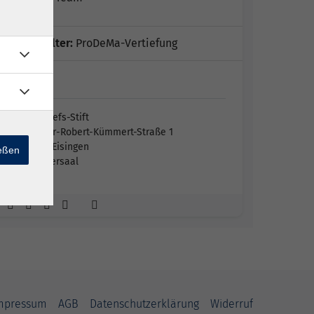
Veranstalter:
ProDeMa-Vertiefung
St.…
St. Josefs-Stift
Pfarrer-Robert-Kümmert-Straße 1
97249 Eisingen
ießen
Theatersaal
mpressum
AGB
Datenschutzerklärung
Widerruf