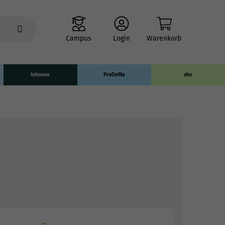
Campus
Login
Warenkorb
Inhouse
ProDeMa
vhs