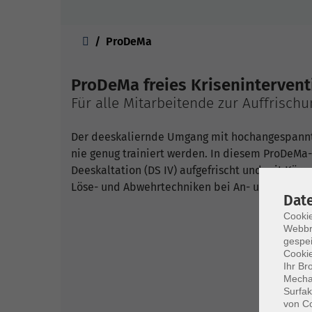
Sie sind hier:
ProDeMa
ProDeMa freies Krisenintervent
Für alle Mitarbeitende zur Auffrisch
Der deeskaliernde Umgang mit hochangespannte
nie genug trainiert werden. In diesem ProDeMa-
Deeskaltation (DS IV) aufgefrischt und mit Körp
Löse- und Abwehrtechniken bei An- und Übergri
Dat
Cookie
Webbr
gespei
Cookie
Ihr Br
Mechan
Surfak
von Co