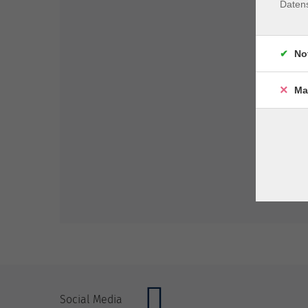
Daten
No
Ma
Social Media