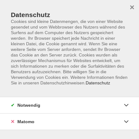
×
Datenschutz
Cookies sind kleine Datenmengen, die von einer Website
gesendet und vom Webbrowser des Nutzers während des
Surfens auf dem Computer des Nutzers gespeichert
Zum Hauptinhalt springen
werden. Ihr Browser speichert jede Nachricht in einer
kleinen Datei, die Cookie genannt wird. Wenn Sie eine
weitere Seite vom Server anfordern, sendet Ihr Browser
Der Kurs konnte nicht gefunden werden.
das Cookie an den Server zurück. Cookies wurden als
zuverlässiger Mechanismus für Websites entwickelt, um
sich Informationen zu merken oder die Surfaktivitäten des
Benutzers aufzuzeichnen. Bitte willigen Sie in die
Verwendung von Cookies ein. Weitere Informationen finden
Sie in unseren Datenschutzhinweisen.
Datenschutz
Impressum
AGB
Datenschutzerklärung
Notwendig
Widerruf
Matomo
Programm