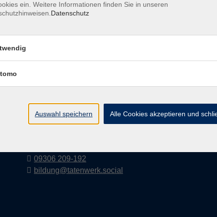
okies ein. Weitere Informationen finden Sie in unseren
schutzhinweisen.
Datenschutz
Tatenwerk
twendig
Abteilung Bildung
des Verbunds der RKA, des ESW und des SJS
tomo
Fort- und Weiterbildung im Bereich soziale
Dienste für Mitarbeitende und Menschen mit
Beeinträchtigungen
Auswahl speichern
Alle Cookies akzeptieren und schl
Pfarrer-Robert-Kümmert-Straße 1
97249 Eisingen
09306 209-192
bildung@tatenwerk.social