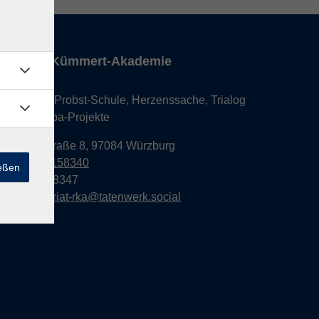
Robert-Kümmert-Akademie
Dr. Maria-Probst-Schule, Herzenssache, Trialog
und Europa-Projekte
Berner Straße 8, 97084 Würzburg
0931 6158340
ießen
0931 6158347
sekretariat-rka@tatenwerk.social