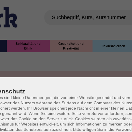
Spiritualität und
Gesundheit und
Inklusiv lernen
Ethik
Kreativität
enschutz
s sind kleine Datenmengen, die von einer Website gesendet und vom
owser des Nutzers während des Surfens auf dem Computer des Nutze
chert werden. Ihr Browser speichert jede Nachricht in einer kleinen Dat
 genannt wird. Wenn Sie eine weitere Seite vom Server anfordern, se
owser das Cookie an den Server zurück. Cookies wurden als zuverlässi
I
ismus für Websites entwickelt, um sich Informationen zu merken oder
tivitäten des Benutzers aufzuzeichnen. Bitte willigen Sie in die Verwen