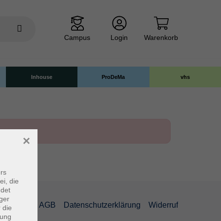
Campus
Login
Warenkorb
Inhouse
ProDeMa
vhs
×
rs
ei, die
ndet
ger
mpressum
AGB
Datenschutzerklärung
Widerruf
 die
dung