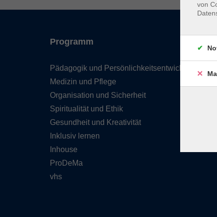
von Co
Daten
Programm
No
Pädagogik und Persönlichkeitsentwicklung
Ma
Medizin und Pflege
Organisation und Sicherheit
Spiritualität und Ethik
Gesundheit und Kreativität
Inklusiv lernen
Inhouse
ProDeMa
vhs