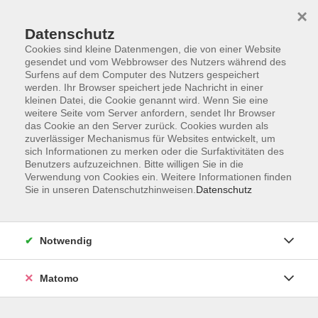
×
Datenschutz
Cookies sind kleine Datenmengen, die von einer Website
gesendet und vom Webbrowser des Nutzers während des
Surfens auf dem Computer des Nutzers gespeichert
Zum Hauptinhalt springen
werden. Ihr Browser speichert jede Nachricht in einer
kleinen Datei, die Cookie genannt wird. Wenn Sie eine
weitere Seite vom Server anfordern, sendet Ihr Browser
Der Kurs konnte nicht gefunden werden.
das Cookie an den Server zurück. Cookies wurden als
zuverlässiger Mechanismus für Websites entwickelt, um
sich Informationen zu merken oder die Surfaktivitäten des
Benutzers aufzuzeichnen. Bitte willigen Sie in die
Verwendung von Cookies ein. Weitere Informationen finden
Sie in unseren Datenschutzhinweisen.
Datenschutz
Impressum
AGB
Datenschutzerklärung
Notwendig
Widerruf
Matomo
Programm