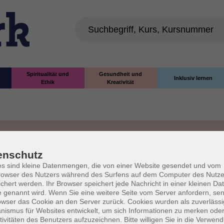
Spiritualität und
Gesundheit und
Inklusiv lernen
Ethik
Kreativität
enschutz
s sind kleine Datenmengen, die von einer Website gesendet und vom
owser des Nutzers während des Surfens auf dem Computer des Nutze
chert werden. Ihr Browser speichert jede Nachricht in einer kleinen Dat
 genannt wird. Wenn Sie eine weitere Seite vom Server anfordern, se
owser das Cookie an den Server zurück. Cookies wurden als zuverlässi
I
ismus für Websites entwickelt, um sich Informationen zu merken oder
tivitäten des Benutzers aufzuzeichnen. Bitte willigen Sie in die Verwen