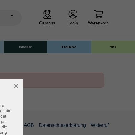
Campus
Login
Warenkorb
Inhouse
ProDeMa
vhs
×
rs
ei, die
ndet
ger
mpressum
AGB
Datenschutzerklärung
Widerruf
 die
dung