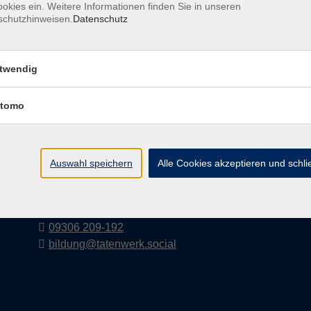
okies ein. Weitere Informationen finden Sie in unseren
schutzhinweisen.
Datenschutz
Tatenwerk
twendig
Abteilung Bildung
des Verbunds der RKA, des ESW und des SJS
tomo
Fort- und Weiterbildung im Bereich soziale
Dienste für Mitarbeitende und Menschen mit
Beeinträchtigungen
Auswahl speichern
Alle Cookies akzeptieren und schl
Pfarrer-Robert-Kümmert-Straße 1
97249 Eisingen
09306 209-192
bildung@tatenwerk.social