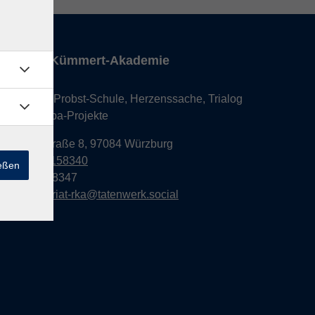
Robert-Kümmert-Akademie
Dr. Maria-Probst-Schule, Herzenssache, Trialog
und Europa-Projekte
Berner Straße 8, 97084 Würzburg
0931 6158340
ießen
0931 6158347
sekretariat-rka@tatenwerk.social