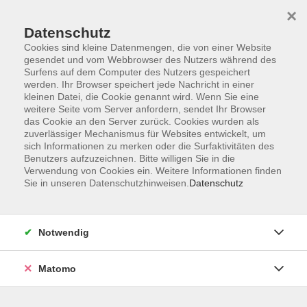
×
Datenschutz
Cookies sind kleine Datenmengen, die von einer Website
gesendet und vom Webbrowser des Nutzers während des
Surfens auf dem Computer des Nutzers gespeichert
Zum Hauptinhalt springen
Sie sind hier:
werden. Ihr Browser speichert jede Nachricht in einer
Dozenten
kleinen Datei, die Cookie genannt wird. Wenn Sie eine
weitere Seite vom Server anfordern, sendet Ihr Browser
das Cookie an den Server zurück. Cookies wurden als
zuverlässiger Mechanismus für Websites entwickelt, um
Der Dozent konnte leider nicht gefunden werden
sich Informationen zu merken oder die Surfaktivitäten des
Benutzers aufzuzeichnen. Bitte willigen Sie in die
Verwendung von Cookies ein. Weitere Informationen finden
Sie in unseren Datenschutzhinweisen.
Datenschutz
Impressum
Notwendig
AGB
Datenschutzerklärung
Matomo
Widerruf