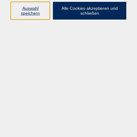
Programm
Auswahl
Alle Cookies akzeptieren und
speichern
schließen
Pädagogik und Persönlichkeitsentwicklung
Medizin und Pflege
Organisation und Sicherheit
Spiritualität und Ethik
Gesundheit und Kreativität
Inklusiv lernen
Inhouse
ProDeMa
vhs
Tatenwerk
Abteilung Bildung
des Verbunds der RKA, des ESW und des SJS