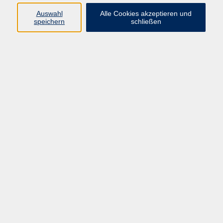
Ergebnisse filtern
Auswahl
Alle Cookies akzeptieren und
speichern
schließen
Brandschutzunterweisung
Mo. 12.05.2025 00:00
Arbeitssicherheitsunterweisung
Di. 13.05.2025 00:00
Medikamentenschulung
Mi. 17.12.2025 22:59
Online-Veranstaltung