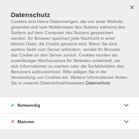
×
Datenschutz
Cookies sind kleine Datenmengen, die von einer Website
gesendet und vom Webbrowser des Nutzers während des
Surfens auf dem Computer des Nutzers gespeichert
Zum Hauptinhalt springen
Sie sind hier:
werden. Ihr Browser speichert jede Nachricht in einer
Dozenten
kleinen Datei, die Cookie genannt wird. Wenn Sie eine
weitere Seite vom Server anfordern, sendet Ihr Browser
das Cookie an den Server zurück. Cookies wurden als
zuverlässiger Mechanismus für Websites entwickelt, um
sich Informationen zu merken oder die Surfaktivitäten des
Benutzers aufzuzeichnen. Bitte willigen Sie in die
Verwendung von Cookies ein. Weitere Informationen finden
B
D
E
F
G
H
K
L
M
Sie in unseren Datenschutzhinweisen.
Datenschutz
N
P
S
T
V
W
Notwendig
B
Matomo
Bader, Lisa - Verfahrenspflegerin für den
Werdenfelser Weg