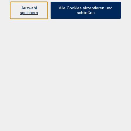
Auswahl
Alle Cookies akzeptieren und
Becker, Andrea - Supervisorin EASC
speichern
schließen
Borst, Sabrina - Sozialpädagogin B.A.,
Boxtherapeutin
D
des Tatenwerks, Mitarbeitende
Dodt, Dr. Oliver - Psychiater und Psychotherapeut
E
Ehrmantraut, Elena - Diplom-Psychologin,
Verhaltenstherapeutin (AVM)
F
Fath, Michael - Dipl. Psychologe